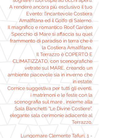
sognare i tuoi ospiti ad occhi aperti.
A rendere ancora più esclusivo il tuo
Evento: l’incantevole Costiera
Amalfitana ed il Golfo di Salerno.
Il magnifico e romantico Roof Garden
Specchio di Mare si affaccia su quel
frammento di paradiso in terra che è
la Costiera Amalfitana.
Il Terrazzo è COPERTO E
CLIMATIZZATO, con scenografiche
vetrate sul MARE, creando un
ambiente piacevole sia in inverno che
in estate.
Cornice suggestiva per tutti gli eventi,
i matrimoni e le feste con la
scenografia sul mare , insieme alla
Sala Banchetti “Le Divine Costiere”,
elegante sala cerimonie adiacente al
Terrazzo.
Lungomare Clemente Tafuri, 1 -